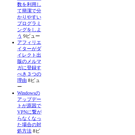
数を利用し
て簡潔で分
かりやすい
プログラミ
ングをしよ
う
9ビュー
アフィリエ
イターがダ
イレクト出
版のメルマ
ガに登録す
べき３つの
理由
8ビュ
ー
Windowsの
アップデー
トが原因で
VPNに繋が
らなくなっ
た場合の対
処方法
8ビ