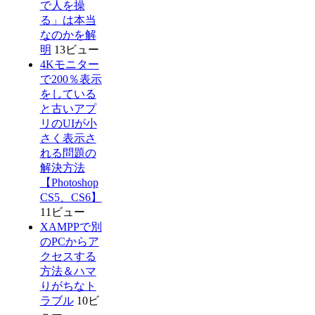
で人を操
る」は本当
なのかを解
明
13ビュー
4Kモニター
で200％表示
をしている
と古いアプ
リのUIが小
さく表示さ
れる問題の
解決方法
【Photoshop
CS5、CS6】
11ビュー
XAMPPで別
のPCからア
クセスする
方法＆ハマ
りがちなト
ラブル
10ビ