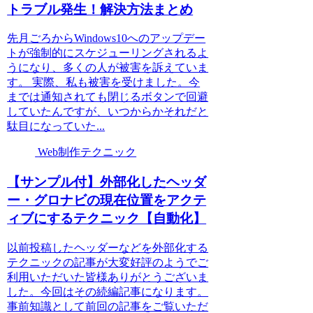
トラブル発生！解決方法まとめ
先月ごろからWindows10へのアップデー
トが強制的にスケジューリングされるよ
うになり、多くの人が被害を訴えていま
す。 実際、私も被害を受けました。今
までは通知されても閉じるボタンで回避
していたんですが、いつからかそれだと
駄目になっていた...
Web制作テクニック
【サンプル付】外部化したヘッダ
ー・グロナビの現在位置をアクテ
ィブにするテクニック【自動化】
以前投稿したヘッダーなどを外部化する
テクニックの記事が大変好評のようでご
利用いただいた皆様ありがとうございま
した。今回はその続編記事になります。
事前知識として前回の記事をご覧いただ