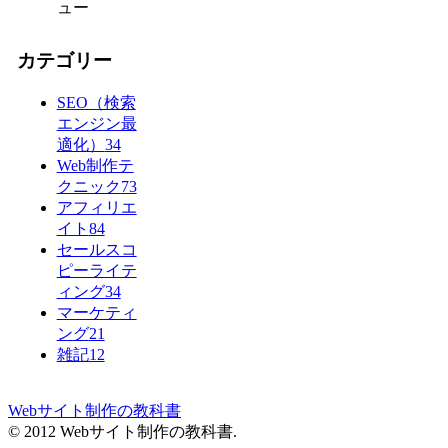
ュー
カテゴリー
SEO（検索
エンジン最
適化）
34
Web制作テ
クニック
73
アフィリエ
イト
84
セールスコ
ピーライテ
ィング
34
マーケティ
ング
21
雑記
12
Webサイト制作の教科書
© 2012 Webサイト制作の教科書.