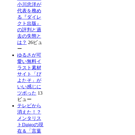
小川忠洋が
代表を務め
る『ダイレ
クト出版』
の評判と過
去の失態と
は？
26ビュ
ー
ゆるさが可
愛い無料イ
ラスト素材
サイト「ぴ
よたそ」が
いい感じに
ツボった
13
ビュー
テレビから
消えた！？
メンタリス
トDaigoの現
在＆「言葉