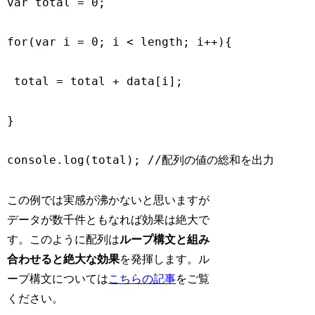
var total = 0;

for(var i = 0; i < length; i++){

 total = total + data[i];

}

console.log(total); //配列の値の総和を出力
この例では実感が沸かないと思いますが
データが数千件ともなれば効果は絶大で
す。このように配列は
ループ構文と組み
合わせると絶大な効果
を発揮します。ル
ープ構文については
こちらの記事
をご覧
ください。