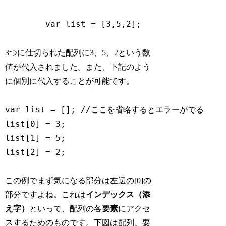
	var list = [3,5,2];
3つに仕切られた配列に3、5、2という数
値が代入されました。また、下記のよう
に個別に代入することが可能です。
var list = []; //ここを省略するとエラーがでる

list[0] = 3;

list[1] = 5;

list[2] = 2;
この例でまず気になる部分は左辺の[0]の
部分ですよね。これは
インデックス（添
え字）
といって、配列の各
要素
にアクセ
スするためのものです。下図は配列、要