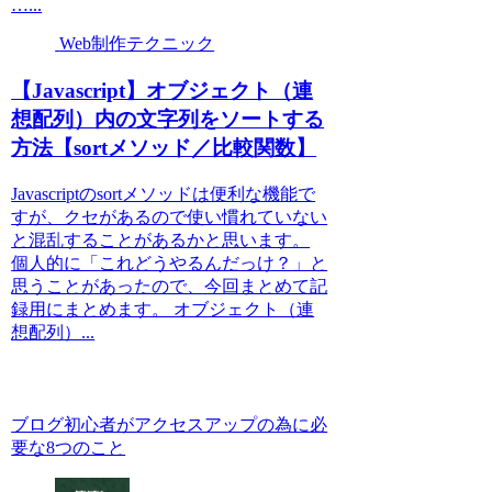
…...
Web制作テクニック
【Javascript】オブジェクト（連
想配列）内の文字列をソートする
方法【sortメソッド／比較関数】
Javascriptのsortメソッドは便利な機能で
すが、クセがあるので使い慣れていない
と混乱することがあるかと思います。
個人的に「これどうやるんだっけ？」と
思うことがあったので、今回まとめて記
録用にまとめます。 オブジェクト（連
想配列）...
ブログ初心者がアクセスアップの為に必
要な8つのこと