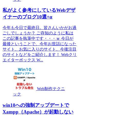
私がよく参考にしているWebデザ
イナーのブログ10選+α
今年も今日で最終日。皆さんいかがお過
ごしでしょうか？ ご存知のように私は
この記事を執筆中です・・・ｗ 今日が
最後ということで、今年お世話になった
サイト、お気に入りのサイト、今後注目
のサイトなどをご紹介します！ Webクリ
エイターボックス W...
Web制作テクニ
ック
win10への強制アップデートで
Xampp（Apache）が起動しない