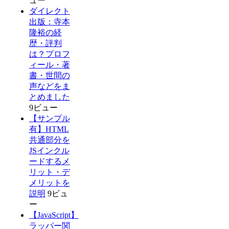
ュー
ダイレクト
出版：寺本
隆裕の経
歴・評判
は？プロフ
ィール・著
書・世間の
声などをま
とめました
9ビュー
【サンプル
有】HTML
共通部分を
JSインクル
ードするメ
リット・デ
メリットを
説明
9ビュ
ー
【JavaScript】
ラッパー関