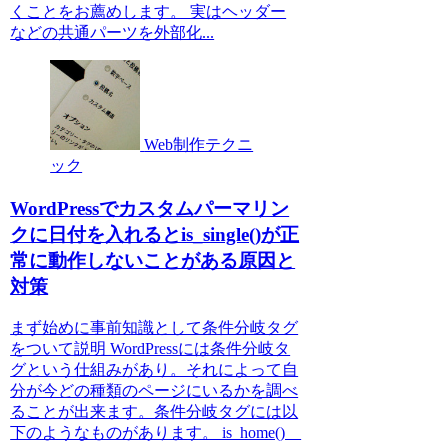
くことをお薦めします。 実はヘッダー
などの共通パーツを外部化...
Web制作テクニ
ック
WordPressでカスタムパーマリン
クに日付を入れるとis_single()が正
常に動作しないことがある原因と
対策
まず始めに事前知識として条件分岐タグ
をついて説明 WordPressには条件分岐タ
グという仕組みがあり。それによって自
分が今どの種類のページにいるかを調べ
ることが出来ます。条件分岐タグには以
下のようなものがあります。 is_home()