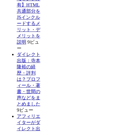
有】HTML
共通部分を
JSインクル
ードするメ
リット・デ
メリットを
説明
9ビュ
ー
ダイレクト
出版：寺本
隆裕の経
歴・評判
は？プロフ
ィール・著
書・世間の
声などをま
とめました
9ビュー
アフィリエ
イターがダ
イレクト出