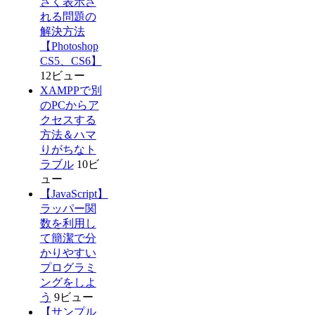
さく表示さ
れる問題の
解決方法
【Photoshop
CS5、CS6】
12ビュー
XAMPPで別
のPCからア
クセスする
方法＆ハマ
りがちなト
ラブル
10ビ
ュー
【JavaScript】
ラッパー関
数を利用し
て簡潔で分
かりやすい
プログラミ
ングをしよ
う
9ビュー
【サンプル