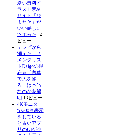
愛い無料イ
ラスト素材
サイト「ぴ
よたそ」が
いい感じに
ツボった
14
ビュー
テレビから
消えた！？
メンタリス
トDaigoの現
在＆「言葉
で人を操
る」は本当
なのかを解
明
13ビュー
4Kモニター
で200％表示
をしている
と古いアプ
リのUIが小