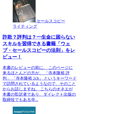
セールスコピー
ライティング
詐欺？評判は？一生金に困らない
スキルを習得できる書籍「ウェ
ブ・セールスコピーの法則」をレ
ビュー！
本書のレビューの前に。 このページに
来るほとんどの方が、 「寺本隆裕 評
判」 「寺本隆裕 2ch」 というキーワード
で訪問されているようなので、そのこと
からお話しますね。 こちらのオネエが
本書の監訳者であり、ダイレクト出版の
取締役でもある寺...