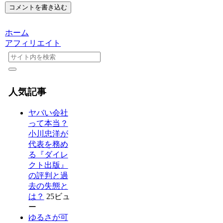
コメントを書き込む
ホーム
アフィリエイト
人気記事
ヤバい会社
って本当？
小川忠洋が
代表を務め
る『ダイレ
クト出版』
の評判と過
去の失態と
は？
25ビュ
ー
ゆるさが可