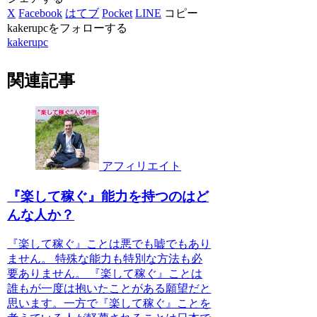
X
Facebook
はてブ
Pocket
LINE
コピー
kakerupcをフォローする
kakerupc
関連記事
アフィリエイト
『楽して稼ぐ』能力を持つのはど
んな人か？
『楽して稼ぐ』ことは悪でも嘘でもあり
ません。 特殊な能力も特別な方法も必
要ありません。 『楽して稼ぐ』ことは
誰もが一度は抱いたことがある願望だと
思います。一方で『楽して稼ぐ』ことを