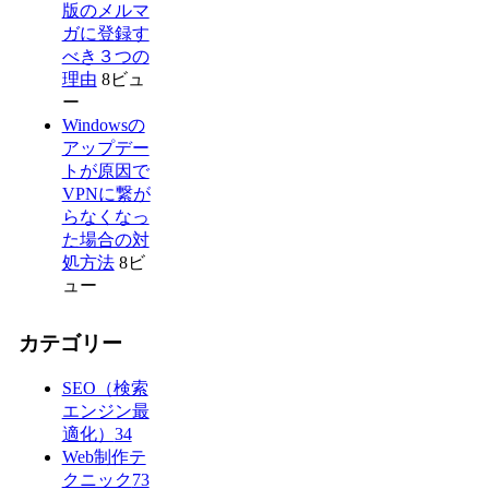
版のメルマ
ガに登録す
べき３つの
理由
8ビュ
ー
Windowsの
アップデー
トが原因で
VPNに繋が
らなくなっ
た場合の対
処方法
8ビ
ュー
カテゴリー
SEO（検索
エンジン最
適化）
34
Web制作テ
クニック
73