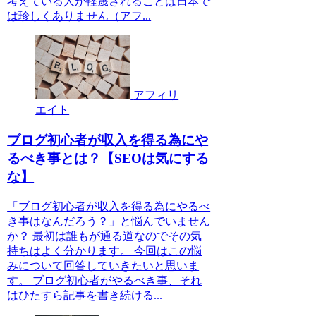
考えている人が軽蔑されることは日本で
は珍しくありません（アフ...
アフィリ
エイト
ブログ初心者が収入を得る為にや
るべき事とは？【SEOは気にする
な】
「ブログ初心者が収入を得る為にやるべ
き事はなんだろう？」と悩んでいません
か？ 最初は誰もが通る道なのでその気
持ちはよく分かります。 今回はこの悩
みについて回答していきたいと思いま
す。 ブログ初心者がやるべき事、それ
はひたすら記事を書き続ける...